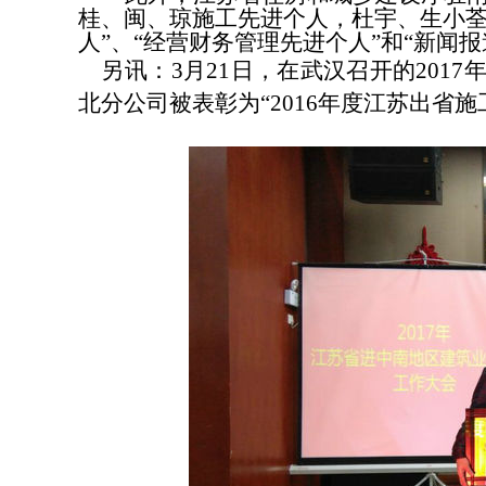
桂、闽、琼施工先进个人，杜宇、生小荃
人”、“经营财务管理先进个人”和“新闻报
另讯：
3
月
21
日，在武汉召开的
2017
北分公司
被表彰为“
201
6
年度江苏出省施