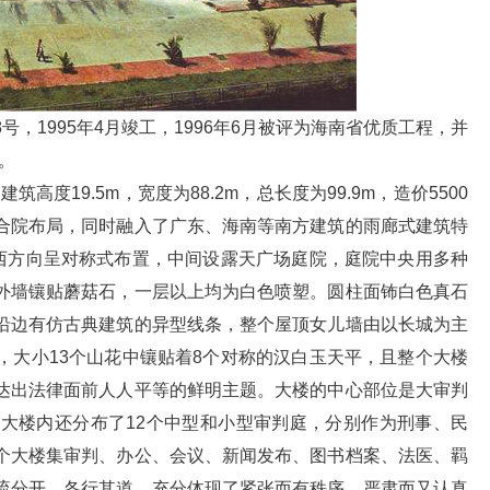
1995年4月竣工，1996年6月被评为海南省优质工程，并
。
度19.5m，宽度为88.2m，总长度为99.9m，造价5500
合院布局，同时融入了广东、海南等南方建筑的雨廊式建筑特
东西方向呈对称式布置，中间设露天广场庭院，庭院中央用多种
外墙镶贴蘑菇石，一层以上均为白色喷塑。圆柱面钸白色真石
沿边有仿古典建筑的异型线条，整个屋顶女儿墙由以长城为主
，大小13个山花中镶贴着8个对称的汉白玉天平，且整个大楼
达出法律面前人人平等的鲜明主题。大楼的中心部位是大审判
大楼内还分布了12个中型和小型审判庭，分别作为刑事、民
个大楼集审判、办公、会议、新闻发布、图书档案、法医、羁
流分开，各行其道，充分体现了紧张而有秩序、严肃而又认真